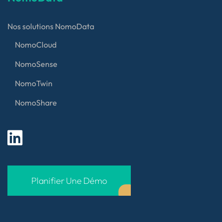
Nos solutions NomoData
NomoCloud
NomoSense
NomoTwin
NomoShare
Planifier Une Démo