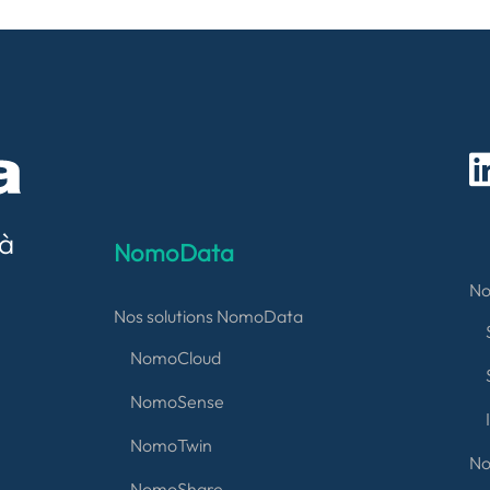
 à
NomoData
No
Nos solutions NomoData
NomoCloud
NomoSense
NomoTwin
No
NomoShare