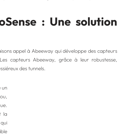
Sense : Une solution
faisons appel à
Abeeway
qui développe des capteurs
s. Les capteurs Abeeway, grâce à leur robustesse,
ssiéreux des tunnels.
e un
ou,
que.
 la
qui
ible